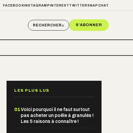
FACEBOOK
INSTAGRAM
PINTEREST
TWITTER
SNAPCHAT
S’ABONNER
RECHERCHER
⌕
LES PLUS LUS
01
Voici pourquoi il ne faut surtout
pas acheter un poêle à granulés !
Les 5 raisons à connaître !