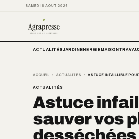
SAMEDI 8 AOÛT 2026
ACTUALITÉS
JARDIN
ENERGIE
MAISON
TRAVAU
ACCUEIL
›
ACTUALITÉS
›
ASTUCE INFAILLIBLE POU
ACTUALITÉS
Astuce infail
sauver vos p
desséchées p