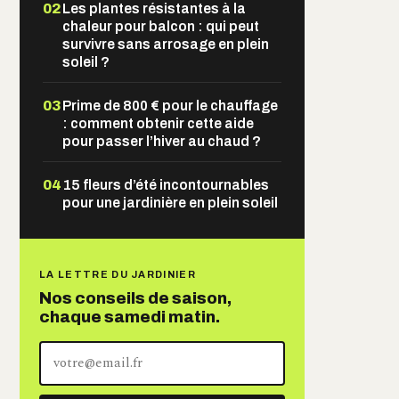
02
Les plantes résistantes à la
chaleur pour balcon : qui peut
survivre sans arrosage en plein
soleil ?
03
Prime de 800 € pour le chauffage
: comment obtenir cette aide
pour passer l’hiver au chaud ?
04
15 fleurs d’été incontournables
pour une jardinière en plein soleil
LA LETTRE DU JARDINIER
Nos conseils de saison,
chaque samedi matin.
Votre
adresse