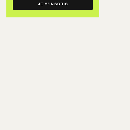
e-
JE M’INSCRIS
mail