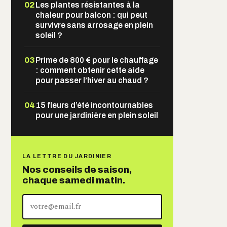
02
Les plantes résistantes à la
chaleur pour balcon : qui peut
survivre sans arrosage en plein
soleil ?
03
Prime de 800 € pour le chauffage
: comment obtenir cette aide
pour passer l’hiver au chaud ?
04
15 fleurs d’été incontournables
pour une jardinière en plein soleil
LA LETTRE DU JARDINIER
Nos conseils de saison,
chaque samedi matin.
Votre
adresse