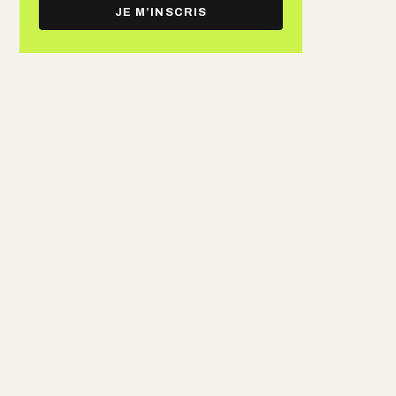
e-
JE M’INSCRIS
mail