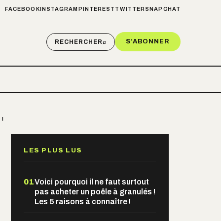
FACEBOOK
INSTAGRAM
PINTEREST
TWITTER
SNAPCHAT
S’ABONNER
RECHERCHER
⌕
 !
LES PLUS LUS
01
Voici pourquoi il ne faut surtout
pas acheter un poêle à granulés !
Les 5 raisons à connaître !