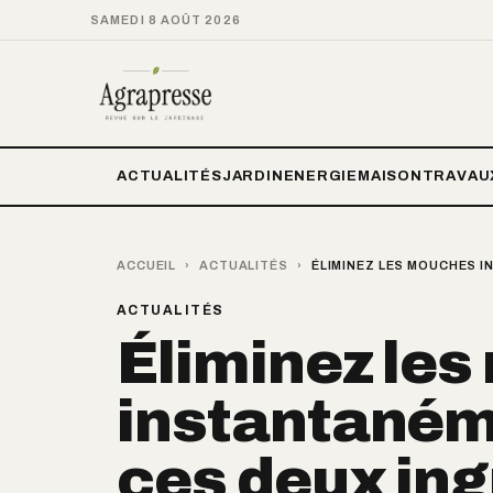
SAMEDI 8 AOÛT 2026
ACTUALITÉS
JARDIN
ENERGIE
MAISON
TRAVAU
ACCUEIL
›
ACTUALITÉS
›
ÉLIMINEZ LES MOUCHES I
ACTUALITÉS
Éliminez le
instantaném
ces deux ing