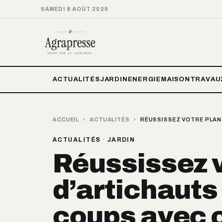
SAMEDI 8 AOÛT 2026
ACTUALITÉS
JARDIN
ENERGIE
MAISON
TRAVAU
ACCUEIL
›
ACTUALITÉS
›
RÉUSSISSEZ VOTRE PLANT
ACTUALITÉS
·
JARDIN
Réussissez v
d’artichauts 
coups avec c