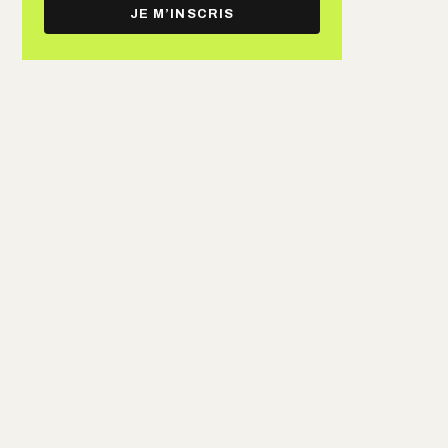
e-
JE M’INSCRIS
mail