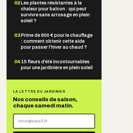
02
Les plantes résistantes à la
chaleur pour balcon : qui peut
survivre sans arrosage en plein
soleil ?
03
Prime de 800 € pour le chauffage
: comment obtenir cette aide
pour passer l’hiver au chaud ?
04
15 fleurs d’été incontournables
pour une jardinière en plein soleil
LA LETTRE DU JARDINIER
Nos conseils de saison,
chaque samedi matin.
Votre
adresse