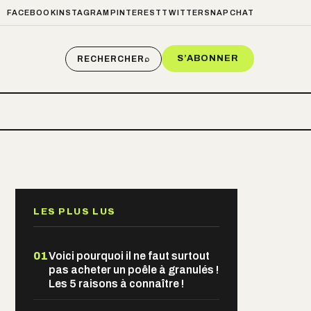
FACEBOOK
INSTAGRAM
PINTEREST
TWITTER
SNAPCHAT
S’ABONNER
RECHERCHER
⌕
LES PLUS LUS
01
Voici pourquoi il ne faut surtout
pas acheter un poêle à granulés !
Les 5 raisons à connaître !