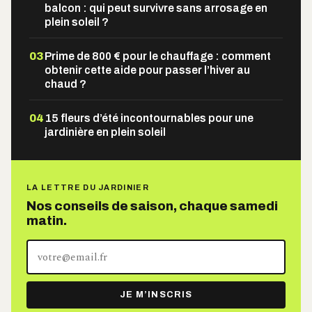
balcon : qui peut survivre sans arrosage en
plein soleil ?
03
Prime de 800 € pour le chauffage : comment
obtenir cette aide pour passer l’hiver au
chaud ?
04
15 fleurs d’été incontournables pour une
jardinière en plein soleil
LA LETTRE DU JARDINIER
Nos conseils de saison, chaque samedi
matin.
Votre
adresse
e-
JE M’INSCRIS
mail