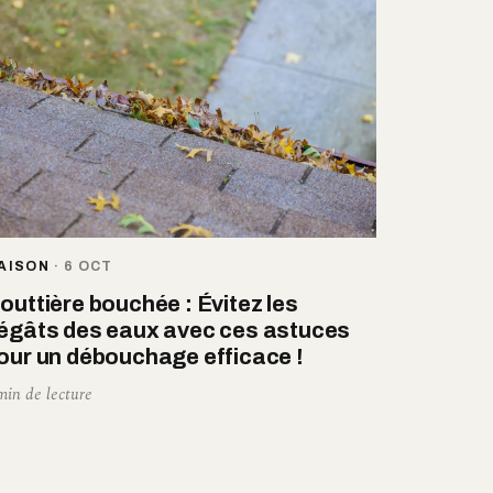
AISON
·
6 OCT
outtière bouchée : Évitez les
égâts des eaux avec ces astuces
our un débouchage efficace !
min de lecture