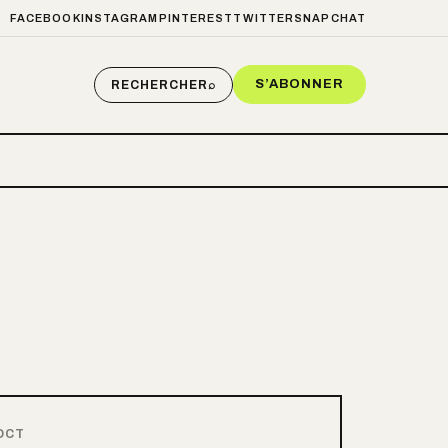
FACEBOOK
INSTAGRAM
PINTEREST
TWITTER
SNAPCHAT
S’ABONNER
RECHERCHER
⌕
OCT