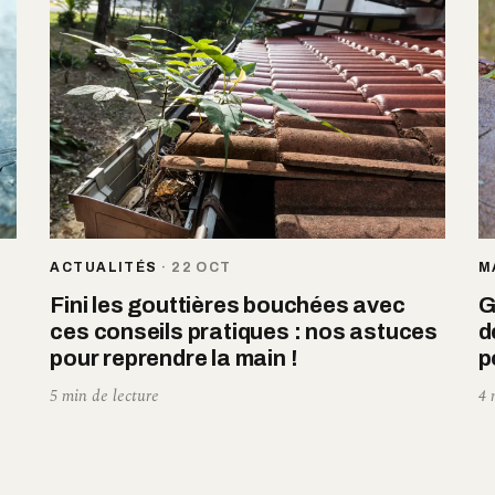
ACTUALITÉS
·
22 OCT
M
Fini les gouttières bouchées avec
G
ces conseils pratiques : nos astuces
d
pour reprendre la main !
p
5 min de lecture
4 