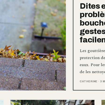
Dites 
problè
bouché
gestes
facile
Les gouttière
protection de
eaux. Pour le
de les nettoy
CATHERINE
·
3 