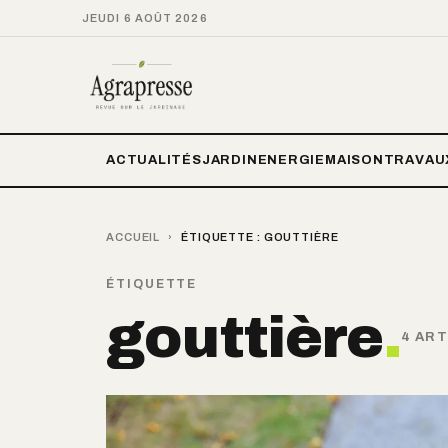
JEUDI 6 AOÛT 2026
ACTUALITÉS
JARDIN
ENERGIE
MAISON
TRAVAU
ACCUEIL
›
ÉTIQUETTE :
GOUTTIÈRE
ÉTIQUETTE
gouttière
.
4 ART