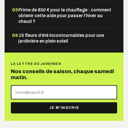
03
Prime de 800 € pour le chauffage : comment
obtenir cette aide pour passer l’hiver au
chaud ?
04
15 fleurs d’été incontournables pour une
jardinière en plein soleil
LA LETTRE DU JARDINIER
Nos conseils de saison, chaque samedi
matin.
Votre
adresse
e-
JE M’INSCRIS
mail