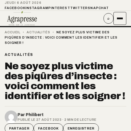
JEUDI 6 AOÛT 2026
FACEBOOK
INSTAGRAM
PINTEREST
TWITTER
SNAPCHAT
⌕
ACCUEIL
›
ACTUALITÉS
›
NE SOYEZ PLUS VICTIME DES
PIQÛRES D’INSECTE : VOICI COMMENT LES IDENTIFIER ET LES
SOIGNER !
ACTUALITÉS
Ne soyez plus victime
des piqûres d’insecte :
voici comment les
identifier et les soigner !
Par
Philibert
PUBLIÉ LE 27 AOÛT 2023 · 2 MIN DE LECTURE
PARTAGER
FACEBOOK
ENREGISTRER