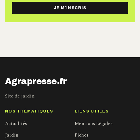
e-
JE M’INSCRIS
mail
Agrapresse.fr
Site de jardin
NOS THÉMATIQUES
LIENS UTILES
Actualités
Mentions Légales
Jardin
Fiches