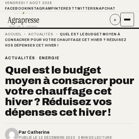
VENDREDI 7 AOÛT 2026
FACEBOOK
INSTAGRAM
PINTEREST
TWITTER
SNAPCHAT
⌕
ACCUEIL
›
ACTUALITÉS
›
QUEL EST LE BUDGET MOYEN À
CONSACRER POUR VOTRE CHAUFFAGE CET HIVER ? RÉDUISEZ
VOS DÉPENSES CET HIVER !
ACTUALITÉS
·
ENERGIE
Quel est le budget
moyen à consacrer pour
votre chauffage cet
hiver ? Réduisez vos
dépenses cet hiver !
Par
Catherine
PUBLIÉ LE 12 DÉCEMBRE 2023 · 3 MIN DE LECTURE