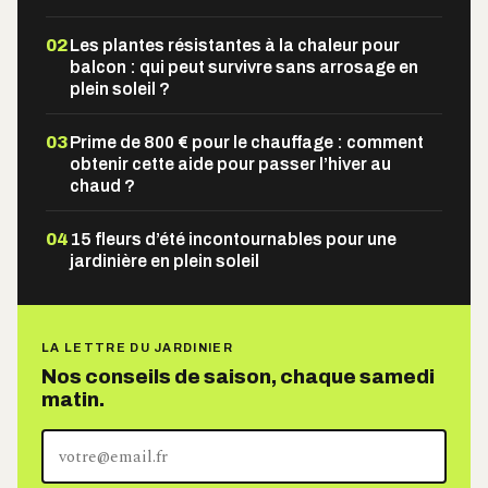
02
Les plantes résistantes à la chaleur pour
balcon : qui peut survivre sans arrosage en
plein soleil ?
03
Prime de 800 € pour le chauffage : comment
obtenir cette aide pour passer l’hiver au
chaud ?
04
15 fleurs d’été incontournables pour une
jardinière en plein soleil
LA LETTRE DU JARDINIER
Nos conseils de saison, chaque samedi
matin.
Votre
adresse