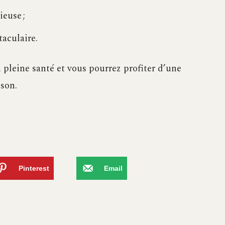
euse ;
aculaire.
n pleine santé et vous pourrez profiter d’une
ison.
Pinterest
Email