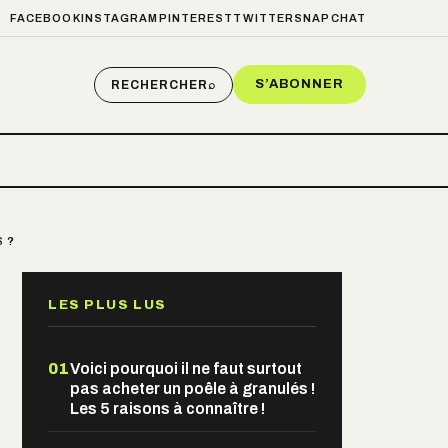
FACEBOOK
INSTAGRAM
PINTEREST
TWITTER
SNAPCHAT
S’ABONNER
RECHERCHER
⌕
 ?
LES PLUS LUS
01
Voici pourquoi il ne faut surtout
pas acheter un poêle à granulés !
Les 5 raisons à connaître !