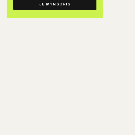
e-
JE M’INSCRIS
mail