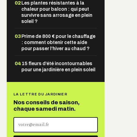
02
Les plantes résistantes à la
chaleur pour balcon : qui peut
survivre sans arrosage en plein
soleil ?
03
Prime de 800 € pour le chauffage
: comment obtenir cette aide
pour passer l’hiver au chaud ?
04
15 fleurs d’été incontournables
pour une jardinière en plein soleil
LA LETTRE DU JARDINIER
Nos conseils de saison,
chaque samedi matin.
Votre
adresse