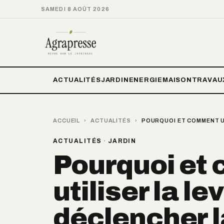
SAMEDI 8 AOÛT 2026
ACTUALITÉS
JARDIN
ENERGIE
MAISON
TRAVAU
ACCUEIL
›
ACTUALITÉS
›
POURQUOI ET COMMENT UT
ACTUALITÉS
·
JARDIN
Pourquoi et
utiliser la l
déclencher l