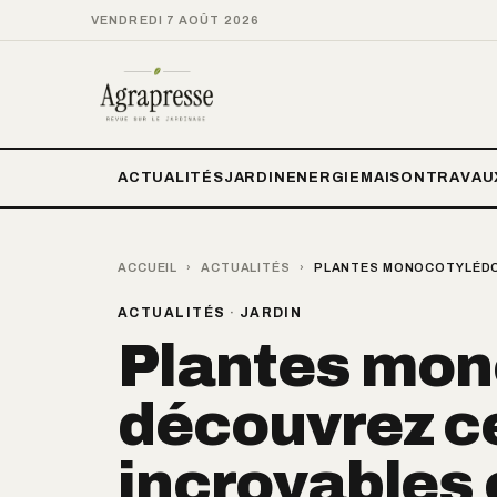
VENDREDI 7 AOÛT 2026
ACTUALITÉS
JARDIN
ENERGIE
MAISON
TRAVAU
ACCUEIL
›
ACTUALITÉS
›
PLANTES MONOCOTYLÉDON
ACTUALITÉS
·
JARDIN
Plantes mon
découvrez c
incroyables e