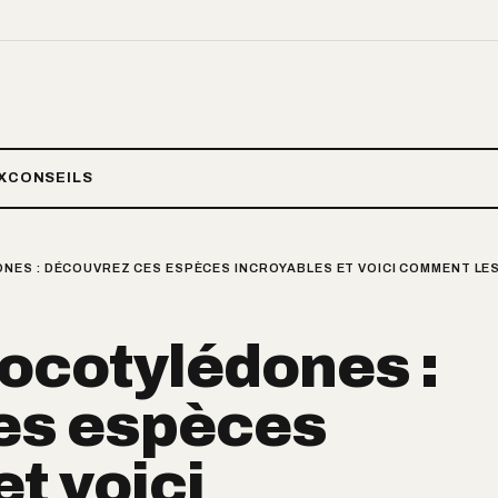
X
CONSEILS
ES : DÉCOUVREZ CES ESPÈCES INCROYABLES ET VOICI COMMENT LES
ocotylédones :
es espèces
t voici