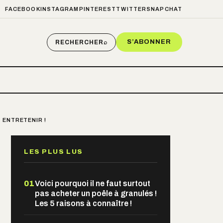
FACEBOOK
INSTAGRAM
PINTEREST
TWITTER
SNAPCHAT
S’ABONNER
RECHERCHER
⌕
 ENTRETENIR !
LES PLUS LUS
01
Voici pourquoi il ne faut surtout
pas acheter un poêle à granulés !
Les 5 raisons à connaître !