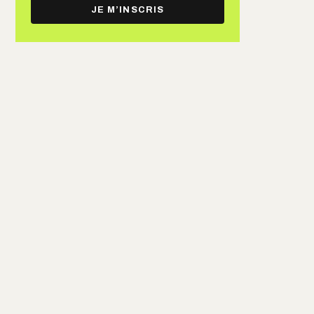
e-
JE M’INSCRIS
mail