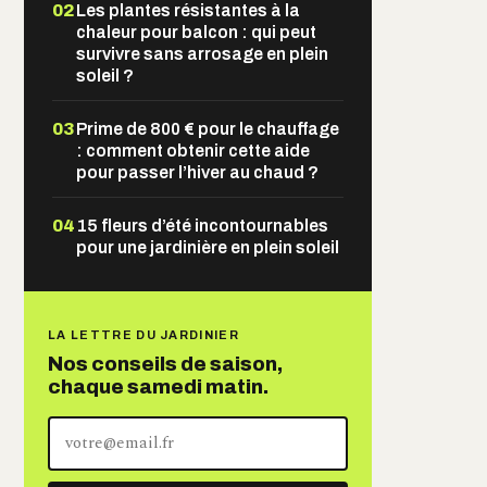
02
Les plantes résistantes à la
chaleur pour balcon : qui peut
survivre sans arrosage en plein
soleil ?
03
Prime de 800 € pour le chauffage
: comment obtenir cette aide
pour passer l’hiver au chaud ?
04
15 fleurs d’été incontournables
pour une jardinière en plein soleil
LA LETTRE DU JARDINIER
Nos conseils de saison,
chaque samedi matin.
Votre
adresse