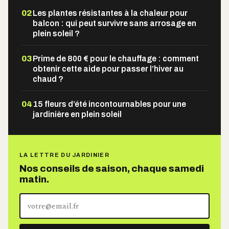
02
Les plantes résistantes à la chaleur pour
balcon : qui peut survivre sans arrosage en
plein soleil ?
03
Prime de 800 € pour le chauffage : comment
obtenir cette aide pour passer l’hiver au
chaud ?
04
15 fleurs d’été incontournables pour une
jardinière en plein soleil
LA LETTRE DU JARDINIER
Nos conseils de saison, chaque samedi
matin.
Votre
adresse
e-