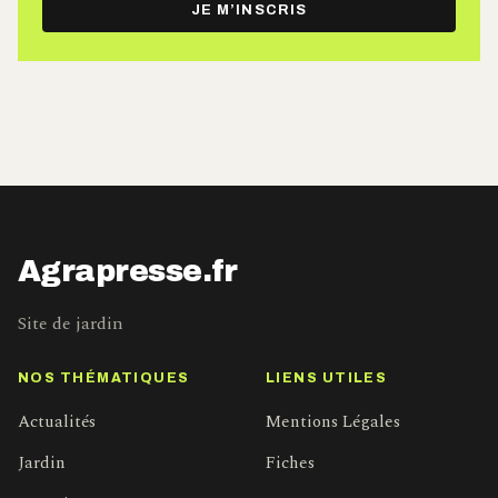
JE M’INSCRIS
mail
Agrapresse.fr
Site de jardin
NOS THÉMATIQUES
LIENS UTILES
Actualités
Mentions Légales
Jardin
Fiches