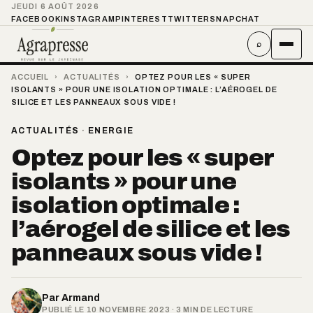
JEUDI 6 AOÛT 2026
FACEBOOK
INSTAGRAM
PINTEREST
TWITTER
SNAPCHAT
⌕
ACCUEIL
›
ACTUALITÉS
›
OPTEZ POUR LES « SUPER
ISOLANTS » POUR UNE ISOLATION OPTIMALE : L’AÉROGEL DE
SILICE ET LES PANNEAUX SOUS VIDE !
ACTUALITÉS
·
ENERGIE
Optez pour les « super
isolants » pour une
isolation optimale :
l’aérogel de silice et les
panneaux sous vide !
Par
Armand
PUBLIÉ LE 10 NOVEMBRE 2023 · 3 MIN DE LECTURE