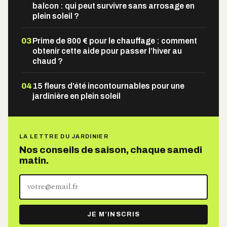
balcon : qui peut survivre sans arrosage en
plein soleil ?
03
Prime de 800 € pour le chauffage : comment
obtenir cette aide pour passer l’hiver au
chaud ?
04
15 fleurs d’été incontournables pour une
jardinière en plein soleil
LA LETTRE DU JARDINIER
Nos conseils de saison, chaque samedi
matin.
Votre
adresse
e-
JE M’INSCRIS
mail