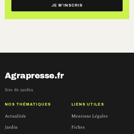
e-
JE M’INSCRIS
mail
Agrapresse.fr
Site de jardin
NOS THÉMATIQUES
LIENS UTILES
Actualités
Mentions Légales
Jardin
Fiches