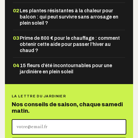
02
Les plantes résistantes à la chaleur pour
balcon : qui peut survivre sans arrosage en
plein soleil ?
03
Prime de 800 € pour le chauffage : comment
obtenir cette aide pour passer l’hiver au
chaud ?
04
15 fleurs d’été incontournables pour une
jardinière en plein soleil
LA LETTRE DU JARDINIER
Nos conseils de saison, chaque samedi
matin.
Votre
adresse