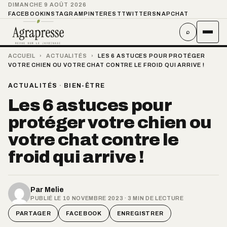
DIMANCHE 9 AOÛT 2026
FACEBOOK
INSTAGRAM
PINTEREST
TWITTER
SNAPCHAT
⌕
ACCUEIL
›
ACTUALITÉS
›
LES 6 ASTUCES POUR PROTÉGER
VOTRE CHIEN OU VOTRE CHAT CONTRE LE FROID QUI ARRIVE !
ACTUALITÉS
·
BIEN-ÊTRE
Les 6 astuces pour
protéger votre chien ou
votre chat contre le
froid qui arrive !
Par
Melie
PUBLIÉ LE 10 NOVEMBRE 2023 · 3 MIN DE LECTURE
PARTAGER
FACEBOOK
ENREGISTRER