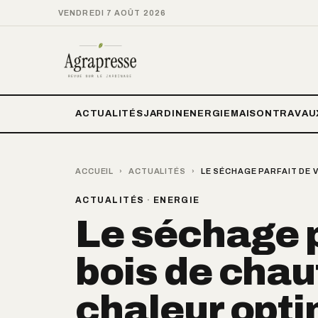
VENDREDI 7 AOÛT 2026
ACTUALITÉS
JARDIN
ENERGIE
MAISON
TRAVAU
ACCUEIL
›
ACTUALITÉS
›
LE SÉCHAGE PARFAIT DE 
ACTUALITÉS
·
ENERGIE
Le séchage p
bois de chau
chaleur optim