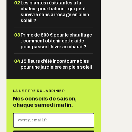
02
Les plantes résistantes à la
chaleur pour balcon : qui peut
survivre sans arrosage en plein
soleil ?
03
Prime de 800 € pour le chauffage
: comment obtenir cette aide
pour passer l’hiver au chaud ?
04
15 fleurs d’été incontournables
pour une jardinière en plein soleil
LA LETTRE DU JARDINIER
Nos conseils de saison,
chaque samedi matin.
Votre
adresse