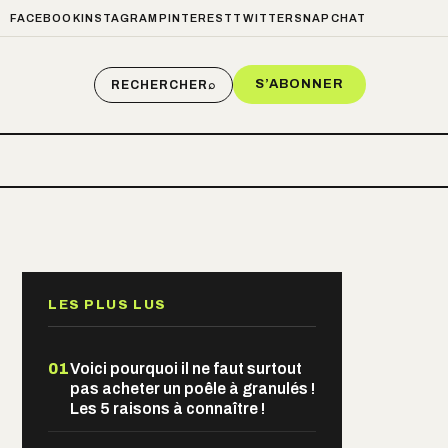
FACEBOOK
INSTAGRAM
PINTEREST
TWITTER
SNAPCHAT
S’ABONNER
RECHERCHER
⌕
LES PLUS LUS
01
Voici pourquoi il ne faut surtout
pas acheter un poêle à granulés !
Les 5 raisons à connaître !