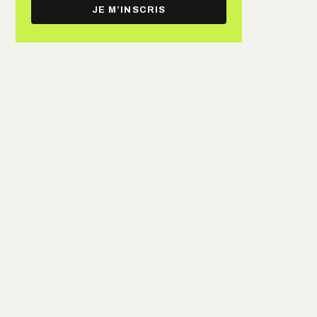
e-
JE M’INSCRIS
mail