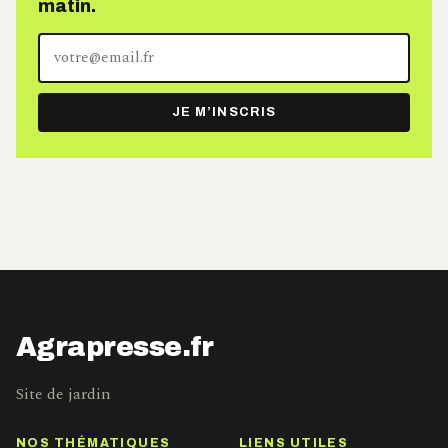
matin.
Votre
adresse
e-
JE M’INSCRIS
mail
Agrapresse.fr
Site de jardin
NOS THÉMATIQUES
LIENS UTILES