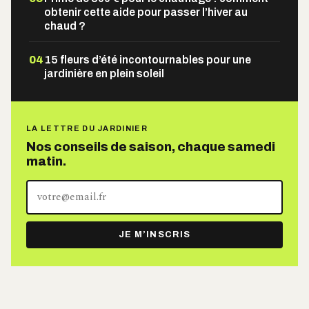
obtenir cette aide pour passer l’hiver au
chaud ?
04
15 fleurs d’été incontournables pour une
jardinière en plein soleil
LA LETTRE DU JARDINIER
Nos conseils de saison, chaque samedi
matin.
Votre
adresse
e-
JE M’INSCRIS
mail