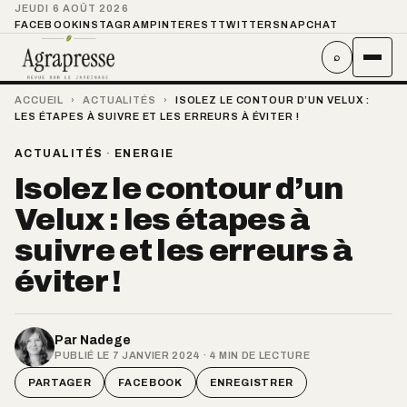
JEUDI 6 AOÛT 2026
FACEBOOK
INSTAGRAM
PINTEREST
TWITTER
SNAPCHAT
⌕
ACCUEIL
›
ACTUALITÉS
›
ISOLEZ LE CONTOUR D’UN VELUX :
LES ÉTAPES À SUIVRE ET LES ERREURS À ÉVITER !
ACTUALITÉS
·
ENERGIE
Isolez le contour d’un
Velux : les étapes à
suivre et les erreurs à
éviter !
Par
Nadege
PUBLIÉ LE 7 JANVIER 2024 · 4 MIN DE LECTURE
PARTAGER
FACEBOOK
ENREGISTRER