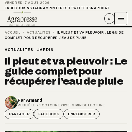
VENDREDI 7 AOÛT 2026
FACEBOOK
INSTAGRAM
PINTEREST
TWITTER
SNAPCHAT
⌕
ACCUEIL
›
ACTUALITÉS
›
IL PLEUT ET VA PLEUVOIR : LE GUIDE
COMPLET POUR RÉCUPÉRER L’EAU DE PLUIE
ACTUALITÉS
·
JARDIN
Il pleut et va pleuvoir : Le
guide complet pour
récupérer l’eau de pluie
Par
Armand
PUBLIÉ LE 23 OCTOBRE 2023 · 3 MIN DE LECTURE
PARTAGER
FACEBOOK
ENREGISTRER