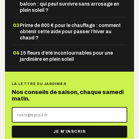
balcon : qui peut survivre sans arrosage en
plein soleil ?
03
Prime de 800 € pour le chauffage : comment
obtenir cette aide pour passer l’hiver au
chaud ?
04
15 fleurs d’été incontournables pour une
jardinière en plein soleil
LA LETTRE DU JARDINIER
Nos conseils de saison, chaque samedi
matin.
Votre
adresse
e-
JE M’INSCRIS
mail