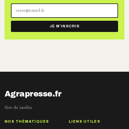
Votre
adresse
e-
JE M’INSCRIS
mail
Agrapresse.fr
Site de jardin
NOS THÉMATIQUES
LIENS UTILES