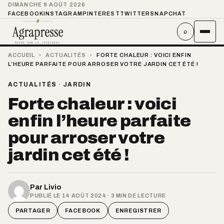
DIMANCHE 9 AOÛT 2026
FACEBOOK
INSTAGRAM
PINTEREST
TWITTER
SNAPCHAT
⌕
ACCUEIL
›
ACTUALITÉS
›
FORTE CHALEUR : VOICI ENFIN
L’HEURE PARFAITE POUR ARROSER VOTRE JARDIN CET ÉTÉ !
ACTUALITÉS
·
JARDIN
Forte chaleur : voici
enfin l’heure parfaite
pour arroser votre
jardin cet été !
Par
Livio
PUBLIÉ LE 14 AOÛT 2024 · 3 MIN DE LECTURE
PARTAGER
FACEBOOK
ENREGISTRER