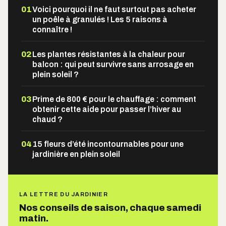
01
Voici pourquoi il ne faut surtout pas acheter
un poêle à granulés ! Les 5 raisons à
connaître !
02
Les plantes résistantes à la chaleur pour
balcon : qui peut survivre sans arrosage en
plein soleil ?
03
Prime de 800 € pour le chauffage : comment
obtenir cette aide pour passer l’hiver au
chaud ?
04
15 fleurs d’été incontournables pour une
jardinière en plein soleil
LA LETTRE DU JARDINIER
Nos conseils de saison, chaque samedi
matin.