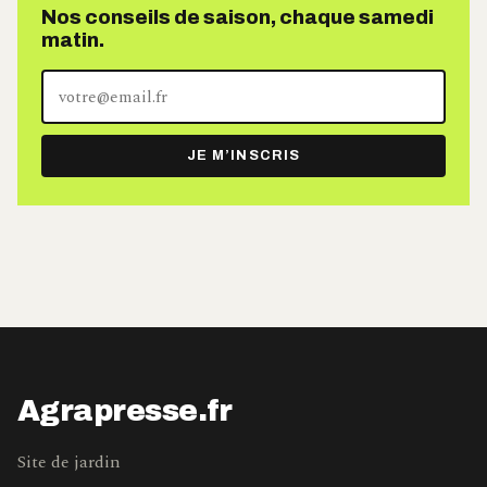
Nos conseils de saison, chaque samedi
matin.
Votre
adresse
e-
JE M’INSCRIS
mail
Agrapresse.fr
Site de jardin