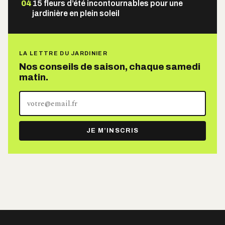
04
15 fleurs d’été incontournables pour une
jardinière en plein soleil
LA LETTRE DU JARDINIER
Nos conseils de saison, chaque samedi
matin.
Votre
adresse
e-
JE M’INSCRIS
mail