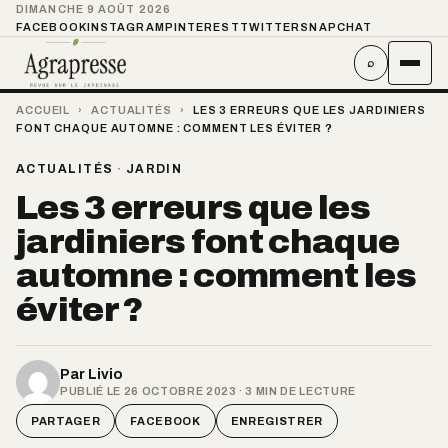
DIMANCHE 9 AOÛT 2026
FACEBOOK
INSTAGRAM
PINTEREST
TWITTER
SNAPCHAT
⌕
ACCUEIL
›
ACTUALITÉS
›
LES 3 ERREURS QUE LES JARDINIERS
FONT CHAQUE AUTOMNE : COMMENT LES ÉVITER ?
ACTUALITÉS
·
JARDIN
Les 3 erreurs que les
jardiniers font chaque
automne : comment les
éviter ?
Par
Livio
PUBLIÉ LE 26 OCTOBRE 2023 · 3 MIN DE LECTURE
PARTAGER
FACEBOOK
ENREGISTRER