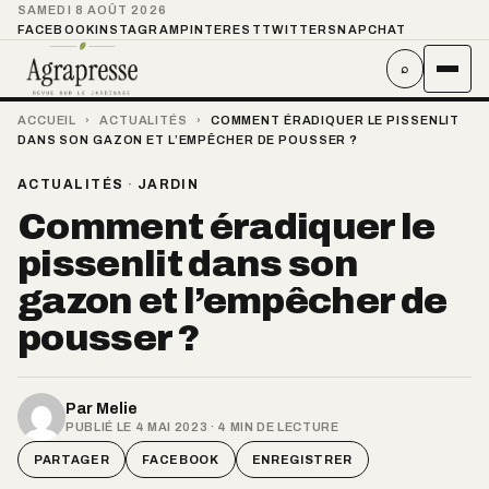
SAMEDI 8 AOÛT 2026
FACEBOOK
INSTAGRAM
PINTEREST
TWITTER
SNAPCHAT
⌕
ACCUEIL
›
ACTUALITÉS
›
COMMENT ÉRADIQUER LE PISSENLIT
DANS SON GAZON ET L’EMPÊCHER DE POUSSER ?
ACTUALITÉS
·
JARDIN
Comment éradiquer le
pissenlit dans son
gazon et l’empêcher de
pousser ?
Par
Melie
PUBLIÉ LE 4 MAI 2023 · 4 MIN DE LECTURE
PARTAGER
FACEBOOK
ENREGISTRER