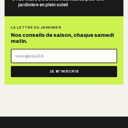
jardinière en plein soleil
LA LETTRE DU JARDINIER
Nos conseils de saison, chaque samedi
matin.
Votre
adresse
e-
JE M’INSCRIS
mail