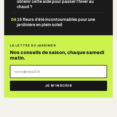
obtenir cette aide pour passer l’hiver au
chaud ?
04
15 fleurs d’été incontournables pour une
jardinière en plein soleil
LA LETTRE DU JARDINIER
Nos conseils de saison, chaque samedi
matin.
Votre
adresse
e-
JE M’INSCRIS
mail