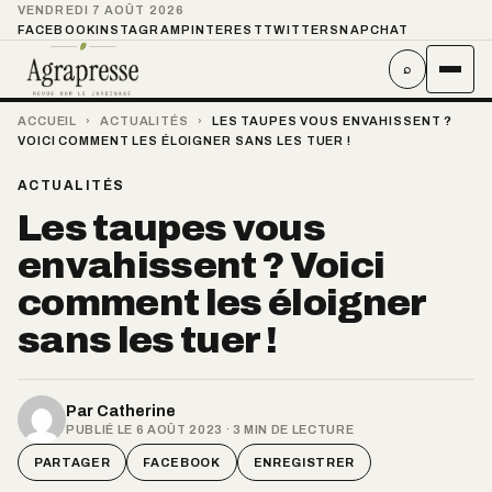
VENDREDI 7 AOÛT 2026
FACEBOOK
INSTAGRAM
PINTEREST
TWITTER
SNAPCHAT
⌕
ACCUEIL
›
ACTUALITÉS
›
LES TAUPES VOUS ENVAHISSENT ?
VOICI COMMENT LES ÉLOIGNER SANS LES TUER !
ACTUALITÉS
Les taupes vous
envahissent ? Voici
comment les éloigner
sans les tuer !
Par
Catherine
PUBLIÉ LE 6 AOÛT 2023 · 3 MIN DE LECTURE
PARTAGER
FACEBOOK
ENREGISTRER