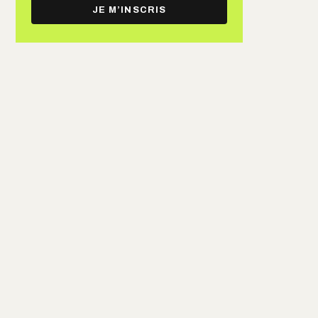
e-
JE M’INSCRIS
mail