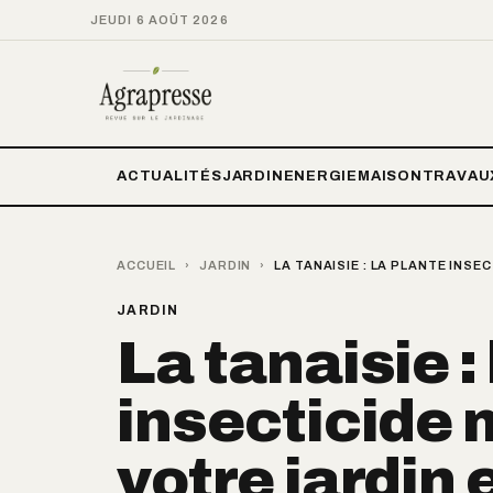
JEUDI 6 AOÛT 2026
ACTUALITÉS
JARDIN
ENERGIE
MAISON
TRAVAU
ACCUEIL
›
JARDIN
›
LA TANAISIE : LA PLANTE INSE
JARDIN
La tanaisie :
insecticide 
votre jardin 