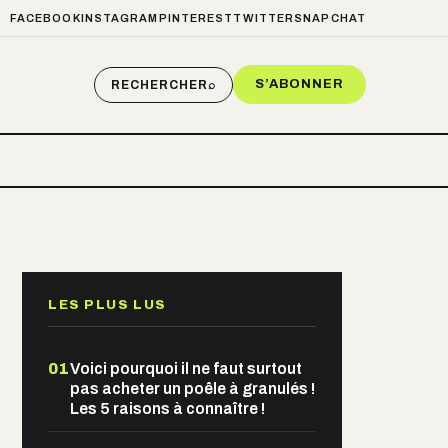
FACEBOOK
INSTAGRAM
PINTEREST
TWITTER
SNAPCHAT
S’ABONNER
RECHERCHER
⌕
LES PLUS LUS
01
Voici pourquoi il ne faut surtout
pas acheter un poêle à granulés !
Les 5 raisons à connaître !