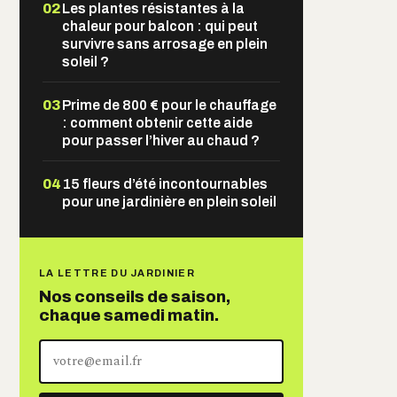
02
Les plantes résistantes à la
chaleur pour balcon : qui peut
survivre sans arrosage en plein
soleil ?
03
Prime de 800 € pour le chauffage
: comment obtenir cette aide
pour passer l’hiver au chaud ?
04
15 fleurs d’été incontournables
pour une jardinière en plein soleil
LA LETTRE DU JARDINIER
Nos conseils de saison,
chaque samedi matin.
Votre
adresse