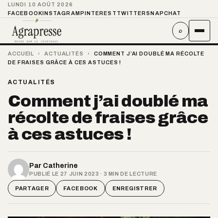
LUNDI 10 AOÛT 2026
FACEBOOK
INSTAGRAM
PINTEREST
TWITTER
SNAPCHAT
⌕
ACCUEIL
›
ACTUALITÉS
›
COMMENT J’AI DOUBLÉ MA RÉCOLTE
DE FRAISES GRÂCE À CES ASTUCES !
ACTUALITÉS
Comment j’ai doublé ma
récolte de fraises grâce
à ces astuces !
Par
Catherine
PUBLIÉ LE 27 JUIN 2023 · 3 MIN DE LECTURE
PARTAGER
FACEBOOK
ENREGISTRER