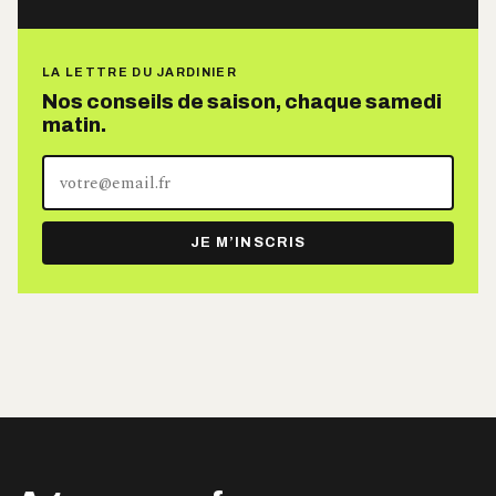
LA LETTRE DU JARDINIER
Nos conseils de saison, chaque samedi
matin.
Votre
adresse
e-
JE M’INSCRIS
mail