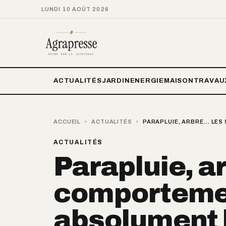
LUNDI 10 AOÛT 2026
ACTUALITÉS
JARDIN
ENERGIE
MAISON
TRAVAU
ACCUEIL
›
ACTUALITÉS
›
PARAPLUIE, ARBRE… LES
ACTUALITÉS
Parapluie, a
comportemen
absolument 