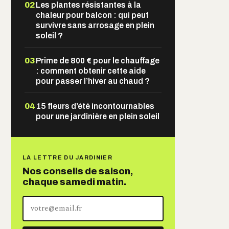
02
Les plantes résistantes à la
chaleur pour balcon : qui peut
survivre sans arrosage en plein
soleil ?
03
Prime de 800 € pour le chauffage
: comment obtenir cette aide
pour passer l’hiver au chaud ?
04
15 fleurs d’été incontournables
pour une jardinière en plein soleil
LA LETTRE DU JARDINIER
Nos conseils de saison,
chaque samedi matin.
Votre
adresse