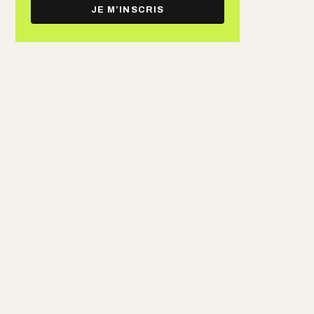
e-
JE M’INSCRIS
mail