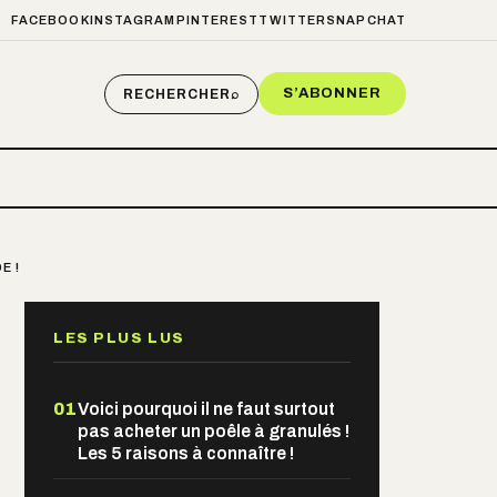
FACEBOOK
INSTAGRAM
PINTEREST
TWITTER
SNAPCHAT
S’ABONNER
RECHERCHER
⌕
E !
LES PLUS LUS
01
Voici pourquoi il ne faut surtout
pas acheter un poêle à granulés !
Les 5 raisons à connaître !