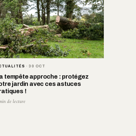
CTUALITÉS
·
30 OCT
a tempête approche : protégez
otre jardin avec ces astuces
ratiques !
min de lecture