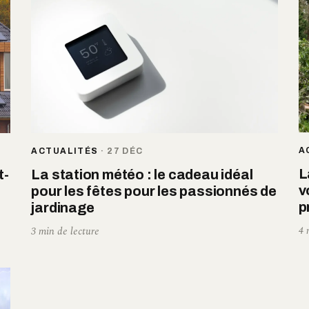
A
ACTUALITÉS
·
27 DÉC
L
t-
La station météo : le cadeau idéal
v
pour les fêtes pour les passionnés de
p
jardinage
4 
3 min de lecture