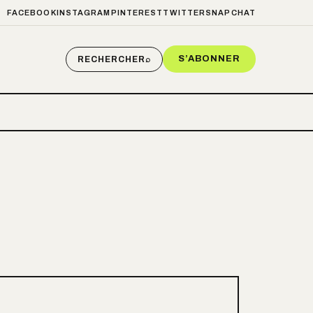
FACEBOOK
INSTAGRAM
PINTEREST
TWITTER
SNAPCHAT
S’ABONNER
RECHERCHER
⌕