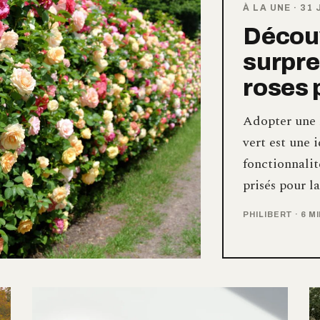
À LA UNE
·
31 
Découv
surpre
roses 
Adopter une 
vert est une 
fonctionnalit
prisés pour l
PHILIBERT
·
6 M