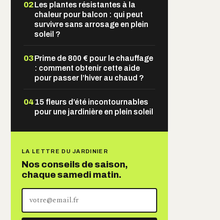
02
Les plantes résistantes à la
chaleur pour balcon : qui peut
survivre sans arrosage en plein
soleil ?
03
Prime de 800 € pour le chauffage
: comment obtenir cette aide
pour passer l’hiver au chaud ?
04
15 fleurs d’été incontournables
pour une jardinière en plein soleil
LA LETTRE DU JARDINIER
Nos conseils de saison,
chaque samedi matin.
Votre
adresse