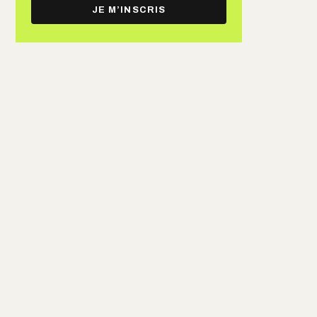
e-
JE M’INSCRIS
mail