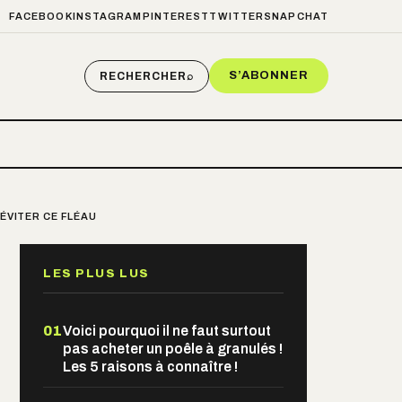
FACEBOOK
INSTAGRAM
PINTEREST
TWITTER
SNAPCHAT
S’ABONNER
RECHERCHER
⌕
ÉVITER CE FLÉAU
LES PLUS LUS
01
Voici pourquoi il ne faut surtout
pas acheter un poêle à granulés !
Les 5 raisons à connaître !