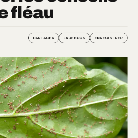
e fléau
PARTAGER
FACEBOOK
ENREGISTRER