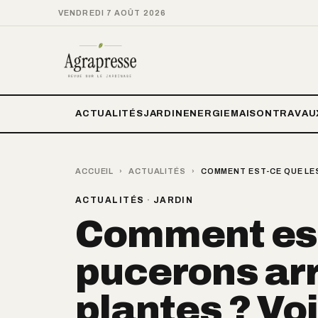
VENDREDI 7 AOÛT 2026
ACTUALITÉS
JARDIN
ENERGIE
MAISON
TRAVAU
ACCUEIL
›
ACTUALITÉS
›
COMMENT EST-CE QUE LES
ACTUALITÉS
·
JARDIN
Comment est
pucerons arr
plantes ? Voi