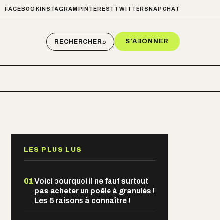
FACEBOOK
INSTAGRAM
PINTEREST
TWITTER
SNAPCHAT
S’ABONNER
RECHERCHER
⌕
LES PLUS LUS
01
Voici pourquoi il ne faut surtout
pas acheter un poêle à granulés !
Les 5 raisons à connaître !