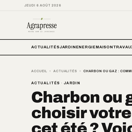
JEUDI 6 AOÛT 2026
ACTUALITÉS
JARDIN
ENERGIE
MAISON
TRAVAU
ACCUEIL
›
ACTUALITÉS
›
CHARBON OU GAZ : COMME
ACTUALITÉS
·
JARDIN
Charbon ou 
choisir votr
cet été ? Voi