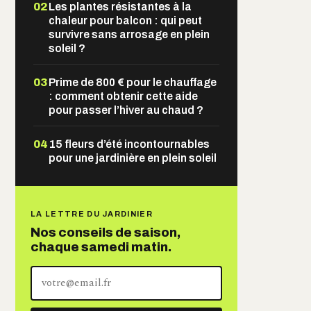
02
Les plantes résistantes à la
chaleur pour balcon : qui peut
survivre sans arrosage en plein
soleil ?
03
Prime de 800 € pour le chauffage
: comment obtenir cette aide
pour passer l’hiver au chaud ?
04
15 fleurs d’été incontournables
pour une jardinière en plein soleil
LA LETTRE DU JARDINIER
Nos conseils de saison,
chaque samedi matin.
Votre
adresse