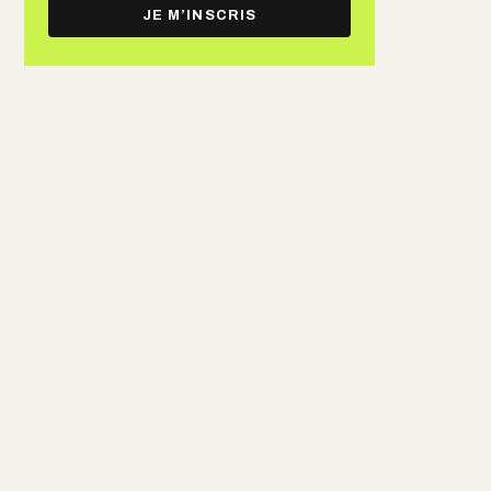
e-
JE M’INSCRIS
mail