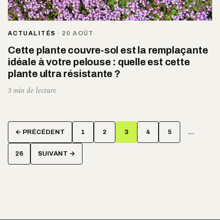
ACTUALITÉS
·
20 AOÛT
Cette plante couvre-sol est la remplaçante
idéale à votre pelouse : quelle est cette
plante ultra résistante ?
3 min de lecture
Pagination
← PRÉCÉDENT
1
2
3
4
5
…
des
publications
26
SUIVANT →