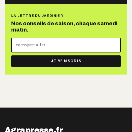
LA LETTRE DU JARDINIER
Nos conseils de saison, chaque samedi
matin.
Votre
adresse
e-
JE M’INSCRIS
mail
Agrapresse.fr