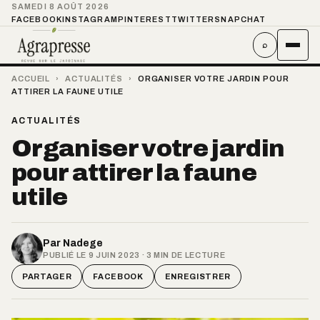
SAMEDI 8 AOÛT 2026
FACEBOOK
INSTAGRAM
PINTEREST
TWITTER
SNAPCHAT
⌕
ACCUEIL
›
ACTUALITÉS
›
ORGANISER VOTRE JARDIN POUR
ATTIRER LA FAUNE UTILE
ACTUALITÉS
Organiser votre jardin
pour attirer la faune
utile
Par
Nadege
PUBLIÉ LE 9 JUIN 2023 · 3 MIN DE LECTURE
PARTAGER
FACEBOOK
ENREGISTRER