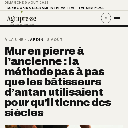
DIMANCHE 9 AOÛT 2026
FACEBOOK
INSTAGRAM
PINTEREST
TWITTER
SNAPCHAT
⌕
À LA UNE
·
JARDIN
·
8 AOÛT
Mur en pierre à
l’ancienne : la
méthode pas à pas
que les bâtisseurs
d’antan utilisaient
pour qu’il tienne des
siècles