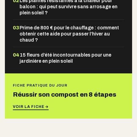
02
Les plantes résistantes à la chaleur pour
balcon : qui peut survivre sans arrosage en
plein soleil ?
03
Prime de 800 € pour le chauffage : comment
obtenir cette aide pour passer l’hiver au
chaud ?
04
15 fleurs d’été incontournables pour une
jardinière en plein soleil
FICHE PRATIQUE DU JOUR
Réussir son compost en 8 étapes
VOIR LA FICHE →