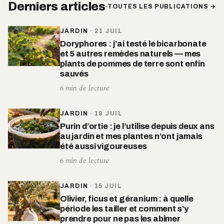
Derniers articles
TOUTES LES PUBLICATIONS →
JARDIN
·
21 JUIL
Doryphores : j’ai testé le bicarbonate
et 5 autres remèdes naturels — mes
plants de pommes de terre sont enfin
sauvés
6 min de lecture
JARDIN
·
18 JUIL
Purin d’ortie : je l’utilise depuis deux ans
au jardin et mes plantes n’ont jamais
été aussi vigoureuses
6 min de lecture
JARDIN
·
15 JUIL
Olivier, ficus et géranium : à quelle
période les tailler et comment s’y
prendre pour ne pas les abîmer