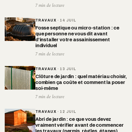
7 min de lecture
TRAVAUX
·
14 JUIL
Fosse septique ou micro-station : ce
que personne ne vous dit avant
d’installer votre assainissement
individuel
7 min de lecture
TRAVAUX
·
13 JUIL
Clôture de jardin : quel matériau choisir,
combien ça coûte et comment la poser
soi-même
7 min de lecture
TRAVAUX
·
12 JUIL
Abri de jardin : ce que vous devez
vraiment vérifier avant de commencer
les travaux (permis, règles, étapes)