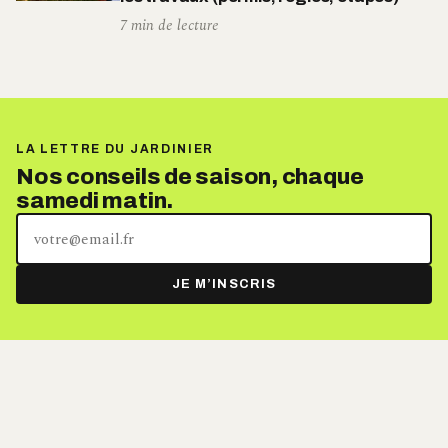
7 min de lecture
LA LETTRE DU JARDINIER
Nos conseils de saison, chaque
samedi matin.
Votre
adresse
e-
JE M’INSCRIS
mail