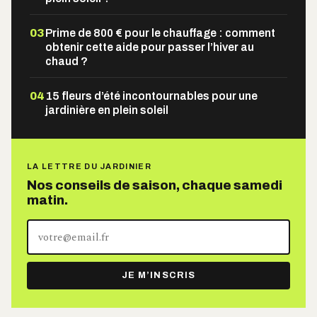
03
Prime de 800 € pour le chauffage : comment
obtenir cette aide pour passer l’hiver au
chaud ?
04
15 fleurs d’été incontournables pour une
jardinière en plein soleil
LA LETTRE DU JARDINIER
Nos conseils de saison, chaque samedi
matin.
Votre
adresse
e-
JE M’INSCRIS
mail