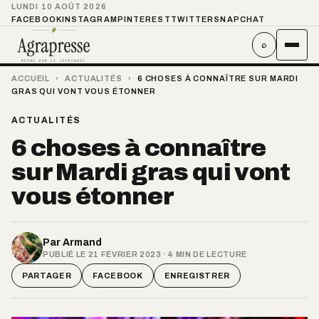
LUNDI 10 AOÛT 2026
FACEBOOK
INSTAGRAM
PINTEREST
TWITTER
SNAPCHAT
⌕
ACCUEIL
›
ACTUALITÉS
›
6 CHOSES À CONNAÎTRE SUR MARDI
GRAS QUI VONT VOUS ÉTONNER
ACTUALITÉS
6 choses à connaître
sur Mardi gras qui vont
vous étonner
Par
Armand
PUBLIÉ LE 21 FÉVRIER 2023 · 4 MIN DE LECTURE
PARTAGER
FACEBOOK
ENREGISTRER