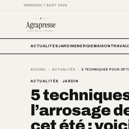
VENDREDI 7 AOÛT 2026
ACTUALITÉS
JARDIN
ENERGIE
MAISON
TRAVAU
ACCUEIL
›
ACTUALITÉS
›
5 TECHNIQUES POUR OPTI
ACTUALITÉS
·
JARDIN
5 techniques
l’arrosage de
cet été : voi