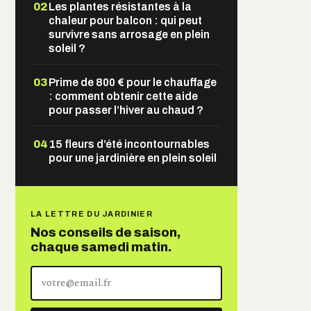
02
Les plantes résistantes à la
chaleur pour balcon : qui peut
survivre sans arrosage en plein
soleil ?
03
Prime de 800 € pour le chauffage
: comment obtenir cette aide
pour passer l’hiver au chaud ?
04
15 fleurs d’été incontournables
pour une jardinière en plein soleil
LA LETTRE DU JARDINIER
Nos conseils de saison,
chaque samedi matin.
Votre
adresse