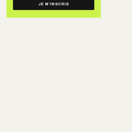
e-
JE M’INSCRIS
mail