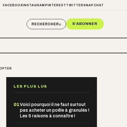
FACEBOOK
INSTAGRAM
PINTEREST
TWITTER
SNAPCHAT
S’ABONNER
RECHERCHER
⌕
DOPTER
LES PLUS LUS
01
Voici pourquoi il ne faut surtout
pas acheter un poêle à granulés !
Les 5 raisons à connaître !