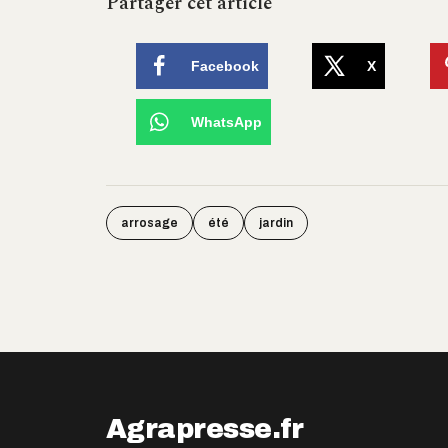
Partager cet article
Facebook
X
WhatsApp
arrosage
été
jardin
Agrapresse.fr