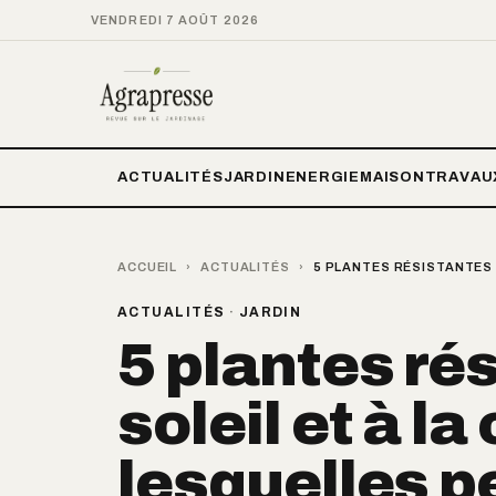
VENDREDI 7 AOÛT 2026
ACTUALITÉS
JARDIN
ENERGIE
MAISON
TRAVAU
ACCUEIL
›
ACTUALITÉS
›
5 PLANTES RÉSISTANTES 
ACTUALITÉS
·
JARDIN
5 plantes ré
soleil et à la
lesquelles p