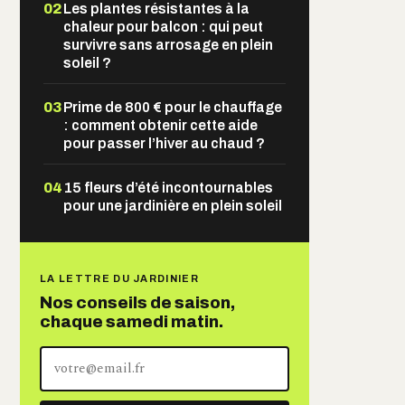
02
Les plantes résistantes à la
chaleur pour balcon : qui peut
survivre sans arrosage en plein
soleil ?
03
Prime de 800 € pour le chauffage
: comment obtenir cette aide
pour passer l’hiver au chaud ?
04
15 fleurs d’été incontournables
pour une jardinière en plein soleil
LA LETTRE DU JARDINIER
Nos conseils de saison,
chaque samedi matin.
Votre
adresse