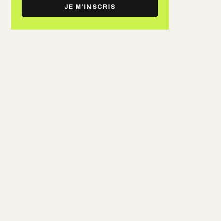
e-
JE M’INSCRIS
mail