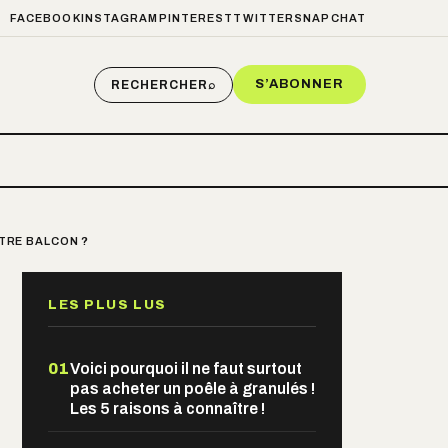
FACEBOOK
INSTAGRAM
PINTEREST
TWITTER
SNAPCHAT
S’ABONNER
RECHERCHER
⌕
OTRE BALCON ?
LES PLUS LUS
01
Voici pourquoi il ne faut surtout
pas acheter un poêle à granulés !
Les 5 raisons à connaître !