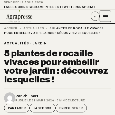
VENDREDI 7 AOÛT 2026
FACEBOOK
INSTAGRAM
PINTEREST
TWITTER
SNAPCHAT
⌕
ACCUEIL
›
ACTUALITÉS
›
5 PLANTES DE ROCAILLE VIVACES
POUR EMBELLIR VOTRE JARDIN : DÉCOUVREZ LESQUELLES !
ACTUALITÉS
·
JARDIN
5 plantes de rocaille
vivaces pour embellir
votre jardin : découvrez
lesquelles !
Par
Philibert
PUBLIÉ LE 29 MARS 2024 · 3 MIN DE LECTURE
PARTAGER
FACEBOOK
ENREGISTRER