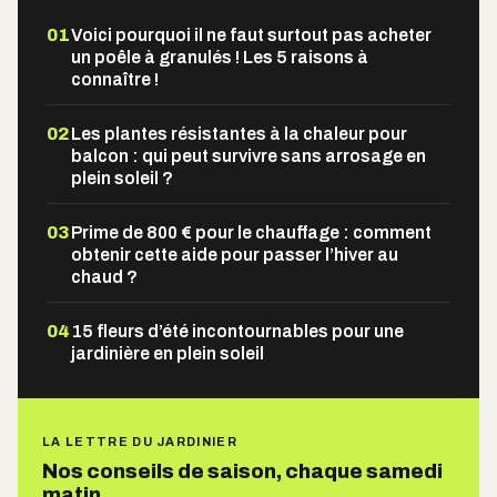
01
Voici pourquoi il ne faut surtout pas acheter
un poêle à granulés ! Les 5 raisons à
connaître !
02
Les plantes résistantes à la chaleur pour
balcon : qui peut survivre sans arrosage en
plein soleil ?
03
Prime de 800 € pour le chauffage : comment
obtenir cette aide pour passer l’hiver au
chaud ?
04
15 fleurs d’été incontournables pour une
jardinière en plein soleil
LA LETTRE DU JARDINIER
Nos conseils de saison, chaque samedi
matin.