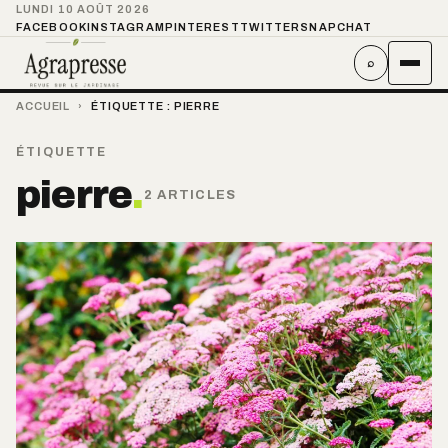
LUNDI 10 AOÛT 2026
FACEBOOK
INSTAGRAM
PINTEREST
TWITTER
SNAPCHAT
⌕
ACCUEIL
›
ÉTIQUETTE :
PIERRE
ÉTIQUETTE
pierre
.
2 ARTICLES