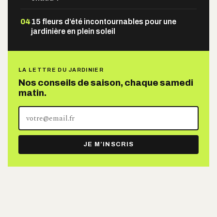
04
15 fleurs d’été incontournables pour une
jardinière en plein soleil
LA LETTRE DU JARDINIER
Nos conseils de saison, chaque samedi
matin.
Votre
adresse
e-
JE M’INSCRIS
mail