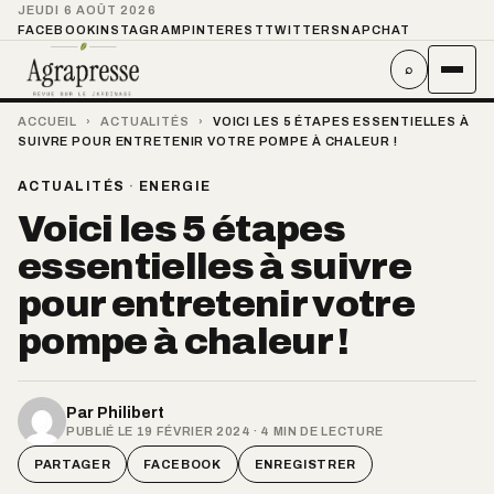
JEUDI 6 AOÛT 2026
FACEBOOK
INSTAGRAM
PINTEREST
TWITTER
SNAPCHAT
⌕
ACCUEIL
›
ACTUALITÉS
›
VOICI LES 5 ÉTAPES ESSENTIELLES À
SUIVRE POUR ENTRETENIR VOTRE POMPE À CHALEUR !
ACTUALITÉS
·
ENERGIE
Voici les 5 étapes
essentielles à suivre
pour entretenir votre
pompe à chaleur !
Par
Philibert
PUBLIÉ LE 19 FÉVRIER 2024 · 4 MIN DE LECTURE
PARTAGER
FACEBOOK
ENREGISTRER