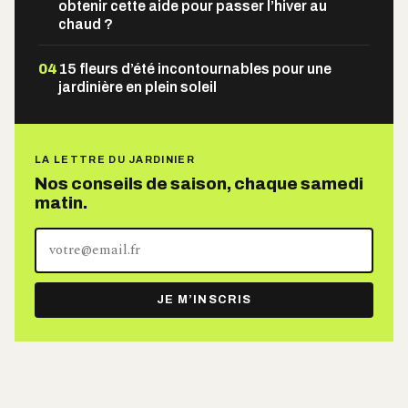
obtenir cette aide pour passer l’hiver au
chaud ?
04
15 fleurs d’été incontournables pour une
jardinière en plein soleil
LA LETTRE DU JARDINIER
Nos conseils de saison, chaque samedi
matin.
Votre
adresse
e-
JE M’INSCRIS
mail