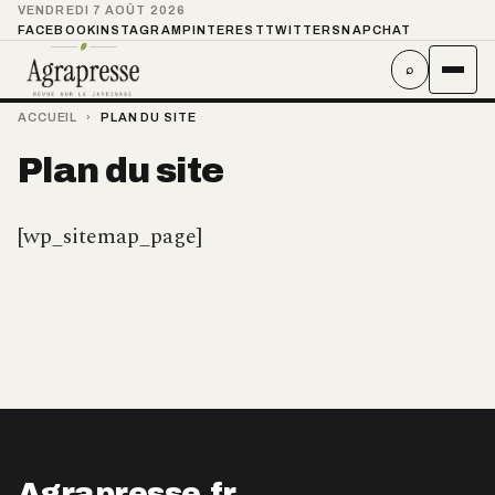
VENDREDI 7 AOÛT 2026
FACEBOOK
INSTAGRAM
PINTEREST
TWITTER
SNAPCHAT
⌕
ACCUEIL
›
PLAN DU SITE
Plan du site
[wp_sitemap_page]
Agrapresse.fr