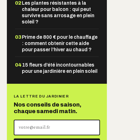
02
Les plantes résistantes à la
chaleur pour balcon : qui peut
survivre sans arrosage en plein
soleil ?
03
Prime de 800 € pour le chauffage
: comment obtenir cette aide
pour passer l’hiver au chaud ?
04
15 fleurs d’été incontournables
pour une jardinière en plein soleil
LA LETTRE DU JARDINIER
Nos conseils de saison,
chaque samedi matin.
Votre
adresse