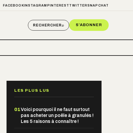
FACEBOOK
INSTAGRAM
PINTEREST
TWITTER
SNAPCHAT
S’ABONNER
RECHERCHER
⌕
LES PLUS LUS
01
Voici pourquoi il ne faut surtout
pas acheter un poêle à granulés !
Les 5 raisons à connaître !