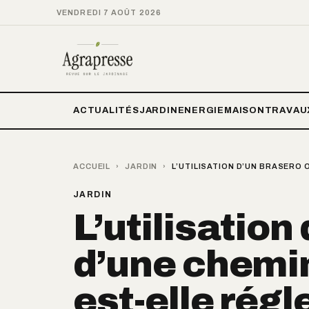
VENDREDI 7 AOÛT 2026
ACTUALITÉS
JARDIN
ENERGIE
MAISON
TRAVAU
ACCUEIL
›
JARDIN
›
L’UTILISATION D’UN BRASERO 
JARDIN
L’utilisation
d’une chemin
est-elle rég