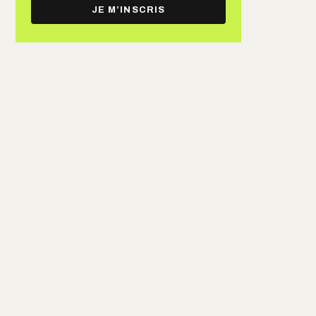
e-
JE M’INSCRIS
mail