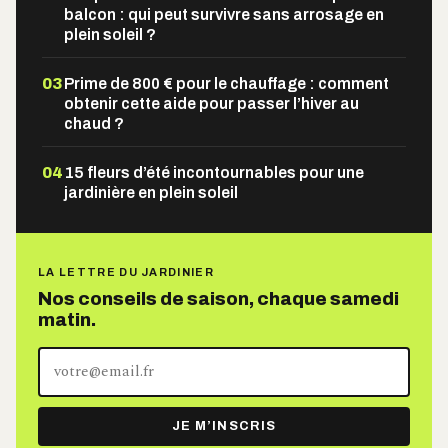
balcon : qui peut survivre sans arrosage en
plein soleil ?
03
Prime de 800 € pour le chauffage : comment
obtenir cette aide pour passer l’hiver au
chaud ?
04
15 fleurs d’été incontournables pour une
jardinière en plein soleil
LA LETTRE DU JARDINIER
Nos conseils de saison, chaque samedi
matin.
Votre
adresse
e-
JE M’INSCRIS
mail