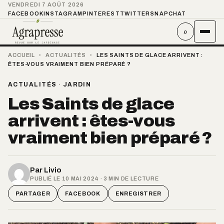
VENDREDI 7 AOÛT 2026
FACEBOOK
INSTAGRAM
PINTEREST
TWITTER
SNAPCHAT
⌕
ACCUEIL
›
ACTUALITÉS
›
LES SAINTS DE GLACE ARRIVENT :
ÊTES-VOUS VRAIMENT BIEN PRÉPARÉ ?
ACTUALITÉS
·
JARDIN
Les Saints de glace
arrivent : êtes-vous
vraiment bien préparé ?
Par
Livio
PUBLIÉ LE 10 MAI 2024 · 3 MIN DE LECTURE
PARTAGER
FACEBOOK
ENREGISTRER