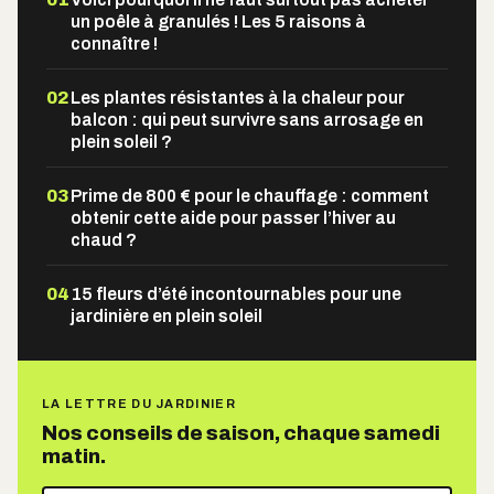
un poêle à granulés ! Les 5 raisons à
connaître !
02
Les plantes résistantes à la chaleur pour
balcon : qui peut survivre sans arrosage en
plein soleil ?
03
Prime de 800 € pour le chauffage : comment
obtenir cette aide pour passer l’hiver au
chaud ?
04
15 fleurs d’été incontournables pour une
jardinière en plein soleil
LA LETTRE DU JARDINIER
Nos conseils de saison, chaque samedi
matin.