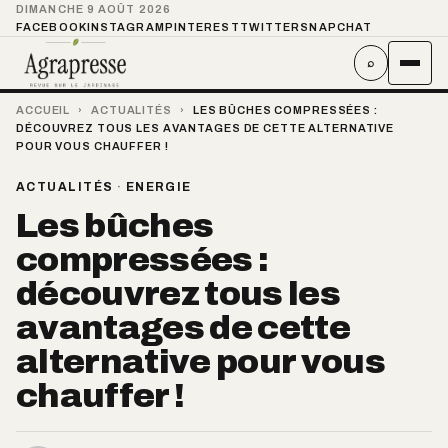
DIMANCHE 9 AOÛT 2026
FACEBOOK
INSTAGRAM
PINTEREST
TWITTER
SNAPCHAT
⌕
ACCUEIL
›
ACTUALITÉS
›
LES BÛCHES COMPRESSÉES :
DÉCOUVREZ TOUS LES AVANTAGES DE CETTE ALTERNATIVE
POUR VOUS CHAUFFER !
ACTUALITÉS
·
ENERGIE
Les bûches
compressées :
découvrez tous les
avantages de cette
alternative pour vous
chauffer !