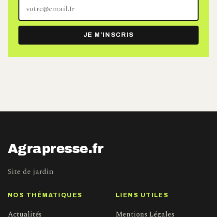
Votre
adresse
e-
JE M’INSCRIS
mail
Agrapresse.fr
Site de jardin
NOS THÉMATIQUES
LIENS UTILES
Actualités
Mentions Légales