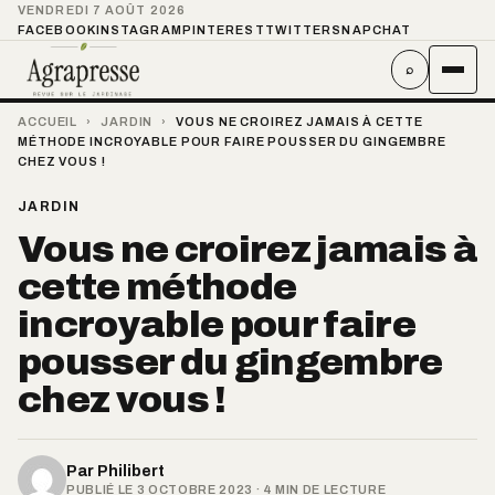
VENDREDI 7 AOÛT 2026
FACEBOOK
INSTAGRAM
PINTEREST
TWITTER
SNAPCHAT
⌕
ACCUEIL
›
JARDIN
›
VOUS NE CROIREZ JAMAIS À CETTE
MÉTHODE INCROYABLE POUR FAIRE POUSSER DU GINGEMBRE
CHEZ VOUS !
JARDIN
Vous ne croirez jamais à
cette méthode
incroyable pour faire
pousser du gingembre
chez vous !
Par
Philibert
PUBLIÉ LE 3 OCTOBRE 2023 · 4 MIN DE LECTURE