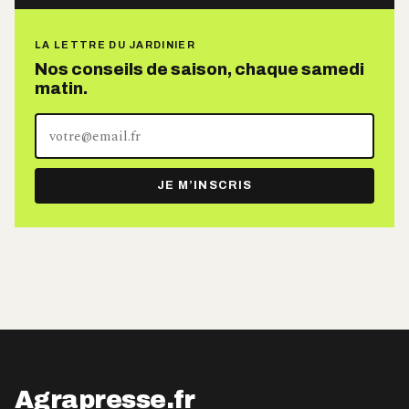
LA LETTRE DU JARDINIER
Nos conseils de saison, chaque samedi
matin.
Votre
adresse
e-
JE M’INSCRIS
mail
Agrapresse.fr