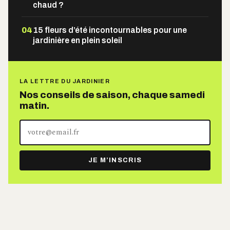
chaud ?
04
15 fleurs d’été incontournables pour une
jardinière en plein soleil
LA LETTRE DU JARDINIER
Nos conseils de saison, chaque samedi
matin.
Votre
adresse
e-
JE M’INSCRIS
mail