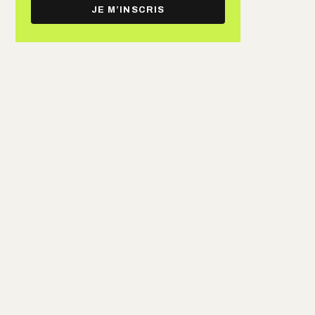
e-
JE M’INSCRIS
mail