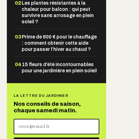
02
Les plantes résistantes à la
chaleur pour balcon : qui peut
survivre sans arrosage en plein
soleil ?
03
Prime de 800 € pour le chauffage
: comment obtenir cette aide
pour passer l’hiver au chaud ?
04
15 fleurs d’été incontournables
pour une jardinière en plein soleil
LA LETTRE DU JARDINIER
Nos conseils de saison,
chaque samedi matin.
Votre
adresse