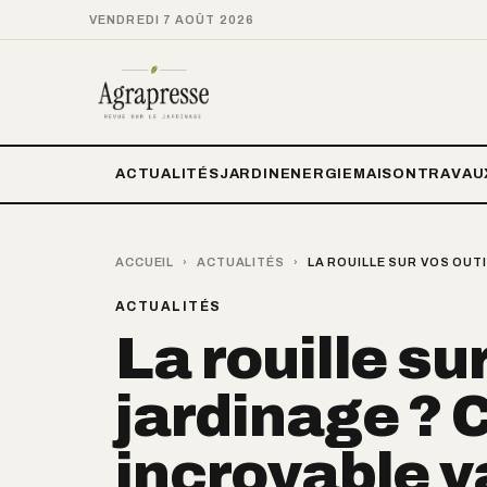
VENDREDI 7 AOÛT 2026
ACTUALITÉS
JARDIN
ENERGIE
MAISON
TRAVAU
ACCUEIL
›
ACTUALITÉS
›
LA ROUILLE SUR VOS OUTI
ACTUALITÉS
La rouille su
jardinage ? 
incroyable va