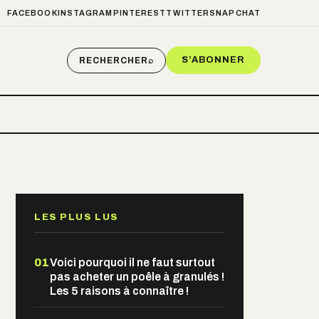
FACEBOOK
INSTAGRAM
PINTEREST
TWITTER
SNAPCHAT
S’ABONNER
RECHERCHER
⌕
LES PLUS LUS
01
Voici pourquoi il ne faut surtout
pas acheter un poêle à granulés !
Les 5 raisons à connaître !