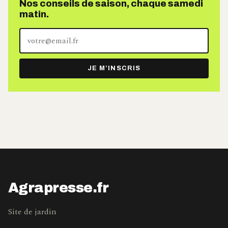
Nos conseils de saison, chaque samedi
matin.
Votre
adresse
e-
JE M’INSCRIS
mail
Agrapresse.fr
Site de jardin