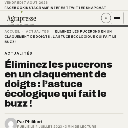
VENDREDI 7 AOÛT 2026
FACEBOOK
INSTAGRAM
PINTEREST
TWITTER
SNAPCHAT
⌕
ACCUEIL
›
ACTUALITÉS
›
ÉLIMINEZ LES PUCERONS EN UN
CLAQUEMENT DE DOIGTS : L’ASTUCE ÉCOLOGIQUE QUI FAIT LE
BUZZ !
ACTUALITÉS
Éliminez les pucerons
en un claquement de
doigts : l’astuce
écologique qui fait le
buzz !
Par
Philibert
PUBLIÉ LE 4 JUILLET 2023 · 3 MIN DE LECTURE