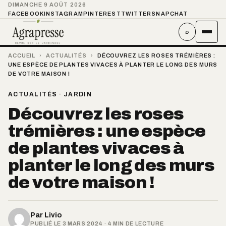
DIMANCHE 9 AOÛT 2026
FACEBOOK
INSTAGRAM
PINTEREST
TWITTER
SNAPCHAT
⌕
ACCUEIL
›
ACTUALITÉS
›
DÉCOUVREZ LES ROSES TRÉMIÈRES :
UNE ESPÈCE DE PLANTES VIVACES À PLANTER LE LONG DES MURS
DE VOTRE MAISON !
ACTUALITÉS
·
JARDIN
Découvrez les roses
trémières : une espèce
de plantes vivaces à
planter le long des murs
de votre maison !
Par
Livio
PUBLIÉ LE 3 MARS 2024 · 4 MIN DE LECTURE