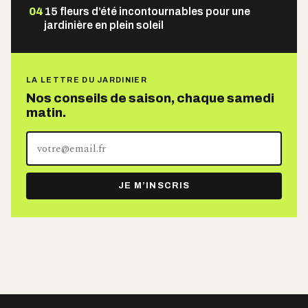
04
15 fleurs d’été incontournables pour une
jardinière en plein soleil
LA LETTRE DU JARDINIER
Nos conseils de saison, chaque samedi
matin.
Votre
adresse
e-
JE M’INSCRIS
mail