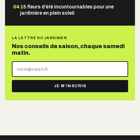
04
15 fleurs d’été incontournables pour une
jardinière en plein soleil
LA LETTRE DU JARDINIER
Nos conseils de saison, chaque samedi
matin.
Votre
adresse
e-
JE M’INSCRIS
mail