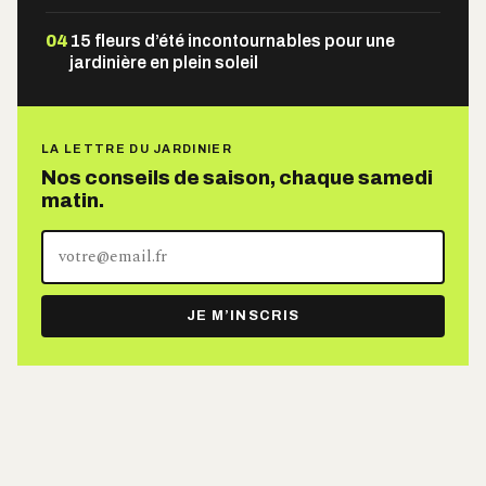
04
15 fleurs d’été incontournables pour une
jardinière en plein soleil
LA LETTRE DU JARDINIER
Nos conseils de saison, chaque samedi
matin.
Votre
adresse
e-
JE M’INSCRIS
mail