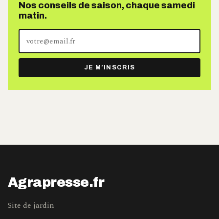
Nos conseils de saison, chaque samedi
matin.
Votre
adresse
e-
JE M’INSCRIS
mail
Agrapresse.fr
Site de jardin