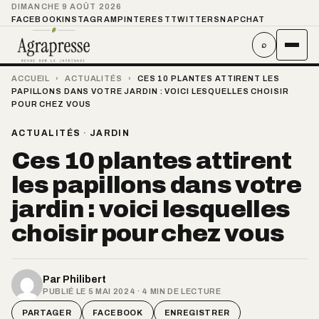
DIMANCHE 9 AOÛT 2026
FACEBOOK
INSTAGRAM
PINTEREST
TWITTER
SNAPCHAT
⌕
ACCUEIL
›
ACTUALITÉS
›
CES 10 PLANTES ATTIRENT LES
PAPILLONS DANS VOTRE JARDIN : VOICI LESQUELLES CHOISIR
POUR CHEZ VOUS
ACTUALITÉS
·
JARDIN
Ces 10 plantes attirent
les papillons dans votre
jardin : voici lesquelles
choisir pour chez vous
Par
Philibert
PUBLIÉ LE 5 MAI 2024 · 4 MIN DE LECTURE
PARTAGER
FACEBOOK
ENREGISTRER