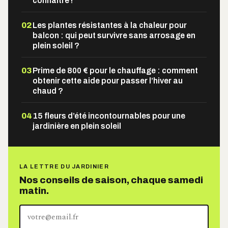
connaître !
02
Les plantes résistantes à la chaleur pour
balcon : qui peut survivre sans arrosage en
plein soleil ?
03
Prime de 800 € pour le chauffage : comment
obtenir cette aide pour passer l’hiver au
chaud ?
04
15 fleurs d’été incontournables pour une
jardinière en plein soleil
LA LETTRE DU JARDINIER
Nos conseils de saison, chaque samedi
matin.
Votre
adresse