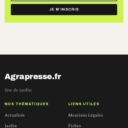
e-
JE M’INSCRIS
mail
Agrapresse.fr
Site de jardin
NOS THÉMATIQUES
LIENS UTILES
Actualités
Mentions Légales
Jardin
Fiches